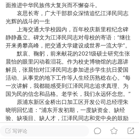
面推进中华民族伟大复兴而不懈奋斗。
物
问答
闲谈
服务
哀思长寄，广大干部群众深情追忆江泽民同志
光辉的战斗的一生
艺优网络
Lv 6
上海交通大学校园内，百年校庆新里程纪念碑
-28 17:58
电脑端
公开内容
静静矗立。碑文为江泽民同志对母校的寄语：“继往
开来勇攀高峰，把交通大学建设成世界一流大学”。
啊，我来了
默哀、鞠躬，前来献花的2021级硕士研究生张
无锡
晨怡的眼里闪动着泪花。作为校史博物馆的志愿讲
解员，张晨怡对江泽民同志参加进步学生抗日爱国
0
2.53w
活动、从事党的地下工作等人生经历熟稔在心。“每
一次讲解，我都能感受到江泽民同志追求真理、为
国为民的信念和品格。老学长，我们永远怀念您。”
文山生活在线
VIP 7
原浦东新区金桥出口加工区开发公司总经理朱
-28 12:59
电脑端
公开内容
晓明回忆道：“浦东开发初期，一度缺资金、缺经
线：街巷间的爽滑滋味
验、缺项目、缺人才，江泽民同志和党中央的鼓励
文山街巷，米线摊前已排起长队。老板娘
让我们不缺情怀、不缺智慧、不缺创业创新的胆
写评论
特有的米线放进沸水，“米线要选白亮柔韧
魄。我们非常敬佩江泽民同志的高瞻远瞩。”