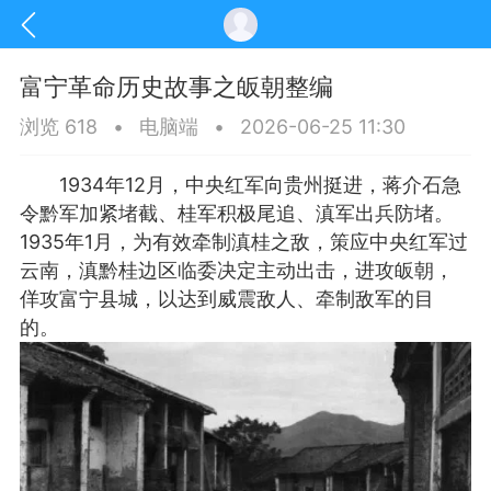
富宁革命历史故事之皈朝整编
浏览 618
•
电脑端
•
2026-06-25 11:30
1934年12月，中央红军向贵州挺进，蒋介石急
令黔军加紧堵截、桂军积极尾追、滇军出兵防堵。
1935年1月，为有效牵制滇桂之敌，策应中央红军过
云南，滇黔桂边区临委决定主动出击，进攻皈朝，
佯攻富宁县城，以达到威震敌人、牵制敌军的目
的。
讯
印象文山
商务服务
家政服务