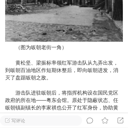
物
问答
闲谈
服务
艺优网络
Lv 6
-28 17:58
电脑端
公开内容
啊，我来了
（图为皈朝老街一角）
无锡
黄松坚、梁振标率领红军游击队从九弄出发，
0
2.49w
到皈朝百油地区作短期休整后，即向皈朝进发，消
灭了盘踞皈朝之敌。
文山生活在线
VIP 7
游击队进驻皈朝后，将指挥机构设在国民党区
-28 12:59
电脑端
公开内容
政府的所在地——粤东会馆。原处于隐蔽状态、任
线：街巷间的爽滑滋味
皈朝镇副镇长的李家祺也公开了红军身份，协助黄
松坚工作。皈朝、架街、百油、谷里、者桑等地的
文山街巷，米线摊前已排起长队。老板娘
写评论
特有的米线放进沸水，“米线要选白亮柔韧
赤卫队相继集中皈朝，附近群众亦赶来观望红军游