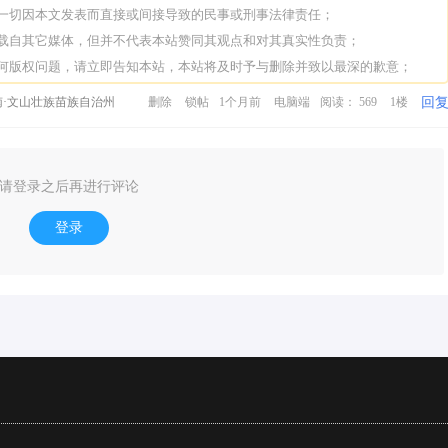
担一切因本文发表而直接或间接导致的民事或刑事法律责任；
转载自其它媒体，但并不代表本站赞同其观点和对其真实性负责；
任何版权问题，请立即告知本站，本站将及时予与删除并致以最深的歉意；
回
·文山壮族苗族自治州
删除
锁帖
1个月前
电脑端
阅读： 569
1楼
请登录之后再进行评论
登录