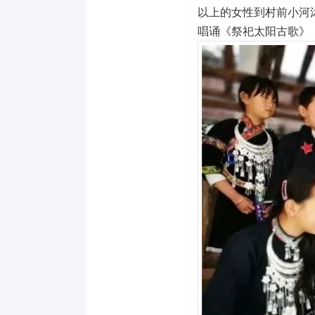
以上的女性到村前小河
唱诵《祭祀太阳古歌》