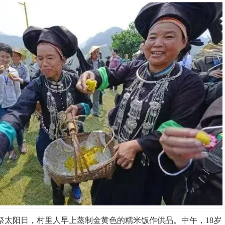
祭太阳日，村里人早上蒸制金黄色的糯米饭作供品。中午，18岁