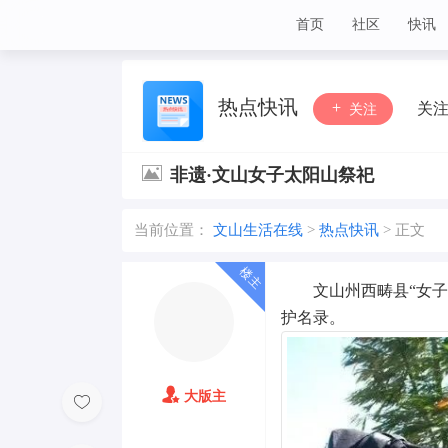
首页
社区
快讯
文山生活在线
热点快讯
关
关注
非遗·文山女子太阳山祭祀
当前位置：
文山生活在线
>
热点快讯
>
正文
文山州西畴县“女子
护名录。
大版主