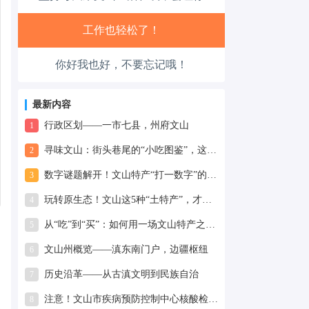
腰也不酸了！
你好我也好，不要忘记哦！
工作也轻松了！
最新内容
行政区划——一市七县，州府文山
1
寻味文山：街头巷尾的“小吃图鉴”，这5样不吃等于白来
2
数字谜题解开！文山特产“打一数字”的真相，竟藏着大智慧
3
玩转原生态！文山这5种“土特产”，才是当地人真正的压箱底宝贝
4
从“吃”到“买”：如何用一场文山特产之旅，读懂滇东南的千年魅力？
5
文山州概览——滇东南门户，边疆枢纽
6
历史沿革——从古滇文明到民族自治
7
注意！文山市疾病预防控制中心核酸检测有调整~
8