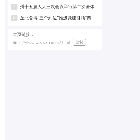
州十五届人大三次会议举行第二次全体会议
9
丘北舍得“三个到位”推进党建引领“四必到”“五必访”解民忧工作
10
本页链接：
复制
https://www.wsshzx.cn/752.html