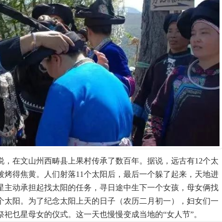
说，在文山州西畴县上果村传承了数百年。据说，远古有12个太
被烤得焦黄。人们射落11个太阳后，最后一个躲了起来，天地进
星主动承担起找太阳的任务，寻日途中生下一个女孩，母女俩找
那个太阳。为了纪念太阳上天的日子（农历二月初一），妇女们一
祭祀乜星母女的仪式。这一天也慢慢变成当地的“女人节”。