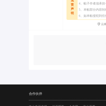
免
4、帖子作者须承
责
声
5、本帖部分内容
明
6、如本帖侵犯到
云南
合作伙伴