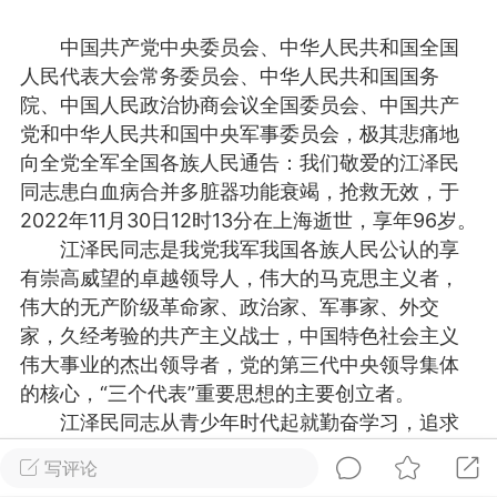
物
问答
闲谈
服务
中国共产党中央委员会、中华人民共和国全国
人民代表大会常务委员会、中华人民共和国国务
艺优网络
Lv 6
院、中国人民政治协商会议全国委员会、中国共产
-28 17:58
电脑端
公开内容
党和中华人民共和国中央军事委员会，极其悲痛地
向全党全军全国各族人民通告：我们敬爱的江泽民
啊，我来了
同志患白血病合并多脏器功能衰竭，抢救无效，于
无锡
2022年11月30日12时13分在上海逝世，享年96岁。
江泽民同志是我党我军我国各族人民公认的享
0
2.54w
有崇高威望的卓越领导人，伟大的马克思主义者，
伟大的无产阶级革命家、政治家、军事家、外交
家，久经考验的共产主义战士，中国特色社会主义
文山生活在线
VIP 7
伟大事业的杰出领导者，党的第三代中央领导集体
-28 12:59
电脑端
公开内容
的核心，“三个代表”重要思想的主要创立者。
线：街巷间的爽滑滋味
江泽民同志从青少年时代起就勤奋学习，追求
文山街巷，米线摊前已排起长队。老板娘
真理，受到爱国主义思想和民主革命思想的启蒙。
写评论
特有的米线放进沸水，“米线要选白亮柔韧
在大学学习期间，经过积极参加抗日爱国活动洗