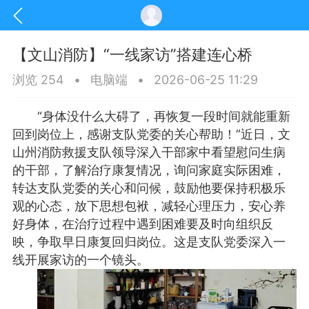
【文山消防】“一线家访”搭建连心桥
浏览 254
•
电脑端
•
2026-06-25 11:29
“身体没什么大碍了，再恢复一段时间就能重新
回到岗位上，感谢支队党委的关心帮助！”近日，文
山州消防救援支队领导深入干部家中看望慰问生病
的干部，了解治疗康复情况，询问家庭实际困难，
转达支队党委的关心和问候，鼓励他要保持积极乐
观的心态，放下思想包袱，减轻心理压力，安心养
好身体，在治疗过程中遇到困难要及时向组织反
映，争取早日康复回归岗位。这是支队党委深入一
讯
印象文山
商务服务
家政服务
线开展家访的一个镜头。