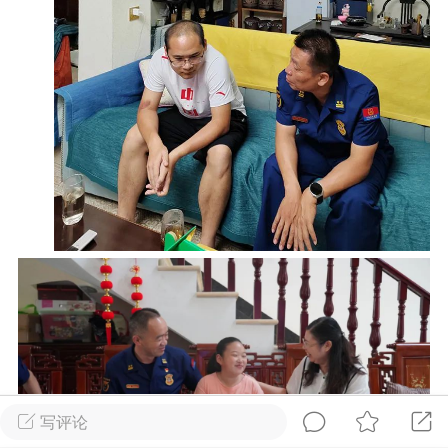
物
问答
闲谈
服务
艺优网络
Lv 6
-28 17:58
电脑端
公开内容
啊，我来了
无锡
0
2.67w
文山生活在线
VIP 7
-28 12:59
电脑端
公开内容
线：街巷间的爽滑滋味
文山街巷，米线摊前已排起长队。老板娘
写评论
特有的米线放进沸水，“米线要选白亮柔韧