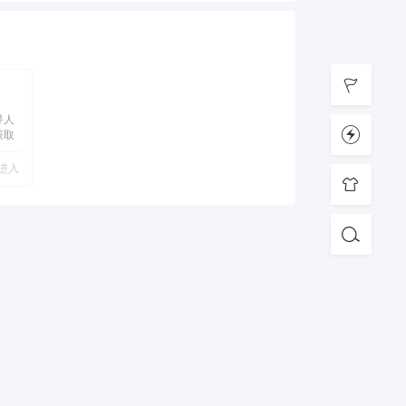
寻人
获取
息
式
进入