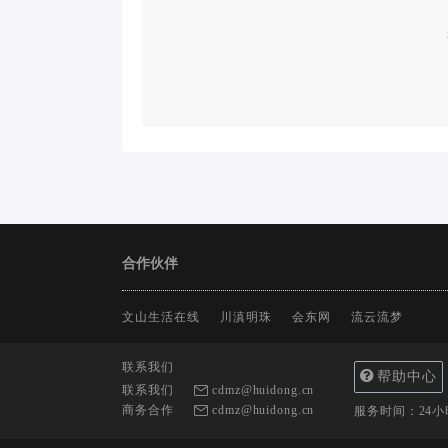
合作伙伴
文山生活在线
川滇明珠
会东网
流云流梦
联系我们
帮助中心
联系我们
cdmz@huidong.cn
商务合作
cdmz@huidong.cn
服务时间：24小