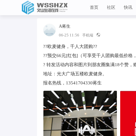
首页
社区
快讯
A蒋生
Lv 1
文山生活在线
06-25 11:56
手机端
??欧麦健身，千人大团购??
??预交66元[红包]（可享受千人团购最低价格
?️ 转发活动内容和图片到朋友圈集满18个赞
地址：光大广场五楼欧麦健身。
报名热线，13541704330蒋生