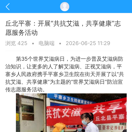
丘北平寨：开展“共抗艾滋，共享健康”志
愿服务活动
浏览 425
•
电脑端
•
2026-06-25 11:29
第35个世界艾滋病日，为进一步普及艾滋病防
治知识，让更多的人了解艾滋病、正视艾滋病，平
寨乡人民政府携手平寨乡卫生院在街天开展了以“共
抗艾滋、共享健康”为主题的“世界艾滋病日”防治宣
传志愿服务活动。
讯
印象文山
商务服务
家政服务