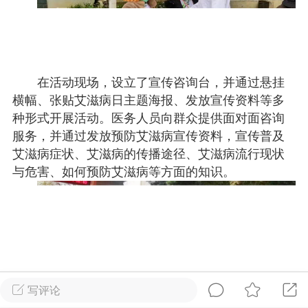
物
问答
闲谈
服务
艺优网络
Lv 6
-28 17:58
电脑端
公开内容
在活动现场，设立了宣传咨询台，并通过悬挂
横幅、张贴艾滋病日主题海报、发放宣传资料等多
啊，我来了
种形式开展活动。医务人员向群众提供面对面咨询
无锡
服务，并通过发放预防艾滋病宣传资料，宣传普及
艾滋病症状、艾滋病的传播途径、艾滋病流行现状
0
2.42w
与危害、如何预防艾滋病等方面的知识。
文山生活在线
VIP 7
-28 12:59
电脑端
公开内容
线：街巷间的爽滑滋味
文山街巷，米线摊前已排起长队。老板娘
写评论
特有的米线放进沸水，“米线要选白亮柔韧