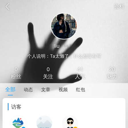
资料
liu
Lv 1
个人说明：Ta太懒了，什么都没有写
0
0
41
20
粉丝
关注
人气
魅力
全部
动态
文章
视频
红包
讯
印象文山
商务服务
家政服务
访客