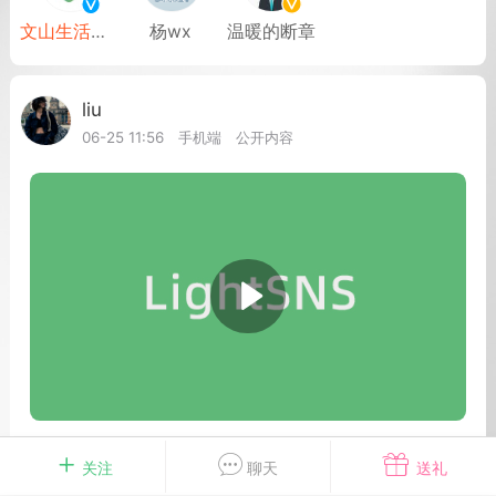
物
问答
闲谈
服务
文山生活在线
杨wx
温暖的断章
艺优网络
Lv 6
liu
Lv 1
-28 17:58
电脑端
公开内容
06-25 11:56
手机端
公开内容
啊，我来了
无锡
0
2.55w
文山生活在线
VIP 7
-28 12:59
电脑端
公开内容
线：街巷间的爽滑滋味
文山街巷，米线摊前已排起长队。老板娘
文山下马关，堵车了
关注
聊天
送礼
特有的米线放进沸水，“米线要选白亮柔韧