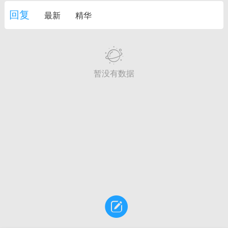
物
问答
闲谈
服务
回复
最新
精华
艺优网络
Lv 6
-28 17:58
电脑端
公开内容
暂没有数据
啊，我来了
无锡
0
2.56w
文山生活在线
VIP 7
-28 12:59
电脑端
公开内容
线：街巷间的爽滑滋味
文山街巷，米线摊前已排起长队。老板娘
特有的米线放进沸水，“米线要选白亮柔韧