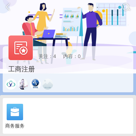
关注：
4
内容：
0
工商注册
讯
印象文山
商务服务
家政服务
商务服务