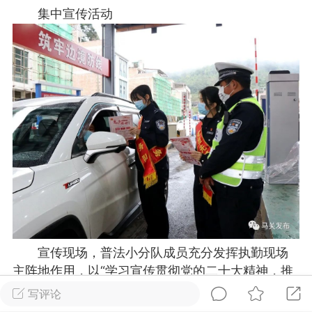
集中宣传活动
物
问答
闲谈
服务
艺优网络
Lv 6
-28 17:58
电脑端
公开内容
啊，我来了
无锡
0
2.35w
文山生活在线
VIP 7
-28 12:59
电脑端
公开内容
宣传现场，普法小分队成员充分发挥执勤现场
线：街巷间的爽滑滋味
主阵地作用，以“学习宣传贯彻党的二十大精神，推
文山街巷，米线摊前已排起长队。老板娘
动全面贯彻实施宪法”为主题，紧紧围绕宪法相关内
写评论
特有的米线放进沸水，“米线要选白亮柔韧
容，通过发放宣传资料、提供法律咨询等形式，向