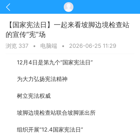
【国家宪法日】一起来看坡脚边境检查站
的宣传“宪”场
浏览 337
•
电脑端
•
2026-06-25 11:29
12月4日是第九个“国家宪法日”
为大力弘扬宪法精神
树立宪法权威
坡脚边境检查站联合坡脚派出所
讯
印象文山
商务服务
家政服务
组织开展“12.4国家宪法日”