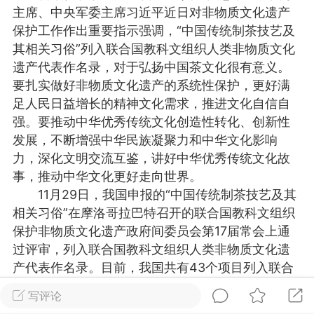
主席、中央军委主席习近平近日对非物质文化遗产
物
问答
闲谈
服务
保护工作作出重要指示强调，“中国传统制茶技艺及
其相关习俗”列入联合国教科文组织人类非物质文化
艺优网络
Lv 6
遗产代表作名录，对于弘扬中国茶文化很有意义。
-28 17:58
电脑端
公开内容
要扎实做好非物质文化遗产的系统性保护，更好满
足人民日益增长的精神文化需求，推进文化自信自
啊，我来了
强。要推动中华优秀传统文化创造性转化、创新性
无锡
发展，不断增强中华民族凝聚力和中华文化影响
力，深化文明交流互鉴，讲好中华优秀传统文化故
0
2.5w
事，推动中华文化更好走向世界。
11月29日，我国申报的“中国传统制茶技艺及其
相关习俗”在摩洛哥拉巴特召开的联合国教科文组织
文山生活在线
VIP 7
保护非物质文化遗产政府间委员会第17届常会上通
-28 12:59
电脑端
公开内容
过评审，列入联合国教科文组织人类非物质文化遗
线：街巷间的爽滑滋味
产代表作名录。目前，我国共有43个项目列入联合
文山街巷，米线摊前已排起长队。老板娘
国教科文组织非物质文化遗产名录、名册，居世界
写评论
特有的米线放进沸水，“米线要选白亮柔韧
第一。