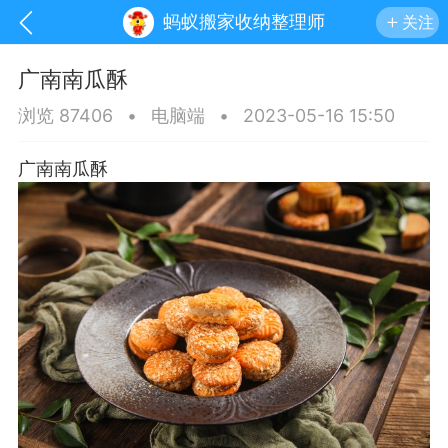
蚂蚁搬家收纳整理师
关注
广南南瓜酥
浏览 87406
•
电脑端
•
2023-05-16 15:50
广南南瓜酥
讯
印象文山
商务服务
家政服务