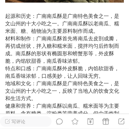
物
问答
闲谈
服务
起源和历史：广南南瓜酥是广南特色美食之一，是
文山州的十大小吃之一。广南南瓜酥以老南瓜、糯
艺优网络
Lv 6
米面、糖、植物油为主要原料制作而成。
-28 17:58
电脑端
公开内容
材料和制作：广南南瓜酥首先将南瓜去皮剖成瓣，
啊，我来了
再切成丝状，拌入糖和糯米面，搅拌均匀后炸制而
成。南瓜酥的形状有椭圆形和螃蟹形等，外皮酥
无锡
脆，内馅软甜香，南瓜香味浓郁。
特点和口感：广南南瓜酥外皮酥脆，内馅软甜香，
0
2.36w
南瓜香味浓郁，口感美妙，让人回味无穷。
地域和文化：广南南瓜酥是广南特色美食之一，是
文山生活在线
VIP 7
文山州的十大小吃之一，反映了当地人的饮食文化
-28 12:59
电脑端
公开内容
和生活方式。
线：街巷间的爽滑滋味
健康和营养：广南南瓜酥以南瓜、糯米面等为主要
原料，含有糖类、淀粉类等营养成分，但由于炸制
文山街巷，米线摊前已排起长队。老板娘
而成，油脂含量较高，应适量食用。
写评论
特有的米线放进沸水，“米线要选白亮柔韧