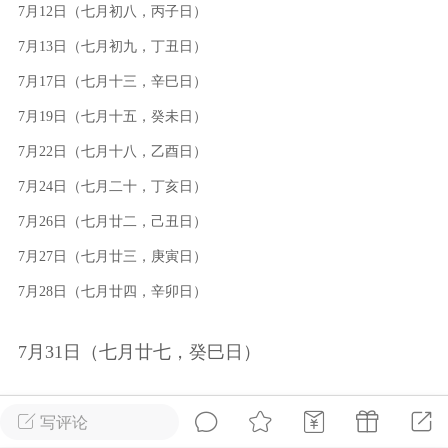
7月12日（七月初八，丙子日）
物
问答
闲谈
服务
7月13日（七月初九，丁丑日）
7月17日（七月十三，辛巳日）
艺优网络
Lv 6
-28 17:58
电脑端
公开内容
7月19日（七月十五，癸未日）
7月22日（七月十八，乙酉日）
啊，我来了
7月24日（七月二十，丁亥日）
无锡
7月26日（七月廿二，己丑日）
0
2.53w
7月27日（七月廿三，庚寅日）
7月28日（七月廿四，辛卯日）
文山生活在线
VIP 7
-28 12:59
电脑端
公开内容
7月31日（七月廿七，癸巳日）
线：街巷间的爽滑滋味
文山街巷，米线摊前已排起长队。老板娘
写评论
特有的米线放进沸水，“米线要选白亮柔韧
这些日期是根据农历计算得出的。请注意，黄道吉日